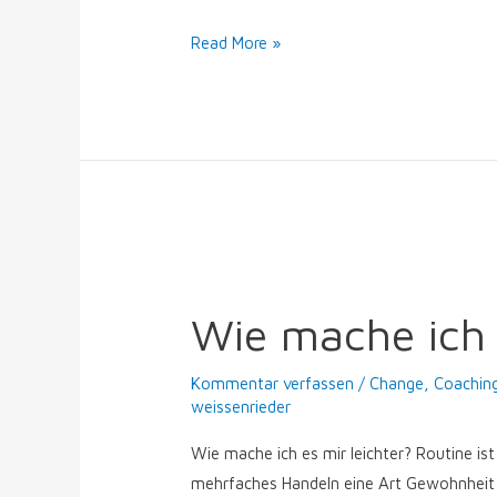
Read More »
Wie
mache
Wie mache ich 
ich
es
Kommentar verfassen
/
Change
,
Coachin
mir
weissenrieder
leichter?
Wie mache ich es mir leichter? Routine i
mehrfaches Handeln eine Art Gewohnheit