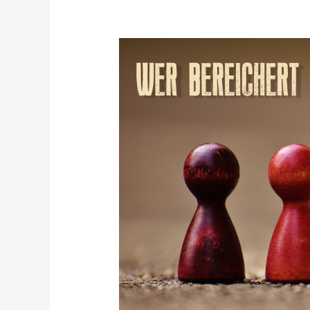
Wer
bereichert
meinen
Arbeitsalltag?