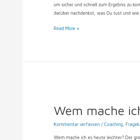
um sicher und schnell zum Ergebnis zu ko
darüber nachdenkst, was Du tust und wie D
Read More »
Wem
mache
Wem mache ich 
ich
es
Kommentar verfassen
/
Coaching
,
Fragek
heute
leichter?
Wem mache ich es heute leichter? Der groß