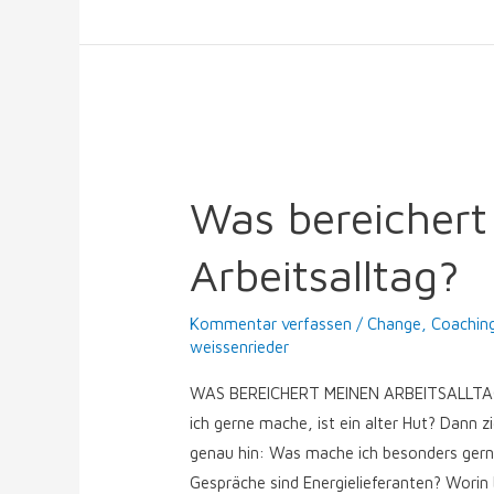
Was
bereichert
Was bereichert
meinen
Arbeitsalltag?
Arbeitsalltag?
Kommentar verfassen
/
Change
,
Coachin
weissenrieder
WAS BEREICHERT MEINEN ARBEITSALLTAG? Di
ich gerne mache, ist ein alter Hut? Dann z
genau hin: Was mache ich besonders ger
Gespräche sind Energielieferanten? Worin