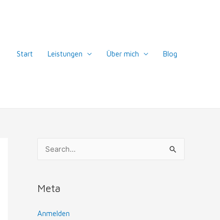
Start
Leistungen
Über mich
Blog
S
u
c
Meta
h
e
Anmelden