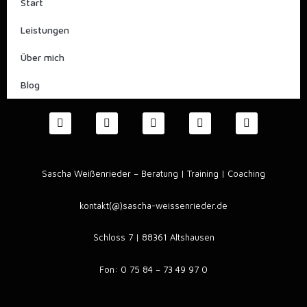
Start
Leistungen
Über mich
Blog
F
X
L
I
B
a
i
i
n
l
c
n
n
s
o
e
g
k
t
g
b
e
a
o
d
g
Sascha Weißenrieder – Beratung | Training | Coaching
o
i
r
k
n
a
m
kontakt(@)sascha-weissenrieder.de
Schloss 7 | 88361 Altshausen
Fon: 0 75 84 – 73 49 97 0