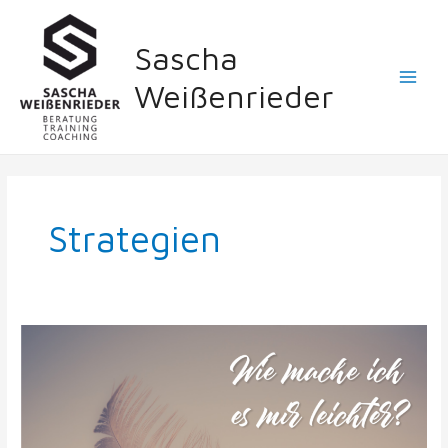
Zum
Main
Inhalt
Sascha
Menu
springen
Weißenrieder
Strategien
Wie
mache
ich
es
mir