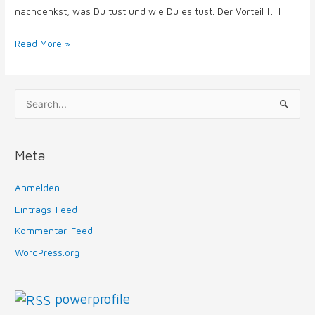
nachdenkst, was Du tust und wie Du es tust. Der Vorteil […]
Read More »
S
u
c
Meta
h
e
Anmelden
n
Eintrags-Feed
n
Kommentar-Feed
a
WordPress.org
c
h
powerprofile
: