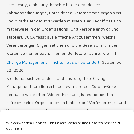
complexity, ambiguity) beschreibt die geänderten
Rahmenbedingungen, unter denen Unternehmen organisiert
und Mitarbeiter geführt werden müssen. Der Begriff hat sich
mittlerweile in der Organisations- und Personalentwicklung
etabliert. VUCA fasst auf einfache Art zusammen, welche
Veränderungen Organisationen und die Gesellschaft in den
letzten Jahren erleben. Themen der letzten Jahre, wie […]
Change Management – nichts hat sich verändert!
September
22, 2020
Nichts hat sich verändert, und das ist gut so. Change
Management funktioniert auch während der Corona-Krise
genau so wie vorher. Wie vorher auch, ist es momentan
hilfreich, seine Organisation im Hinblick auf Veränderungs- und
Verbesserungspotentiale zu beobachten. Wie vorher auch, ist
es wichtig, die betroffenen Mitarbeiterinnen und Mitarbeiter
Wir verwenden Cookies, um unsere Website und unseren Service zu
partizipieren zu lassen, um eine hohe Umsetzungsqualität […]
optimieren.