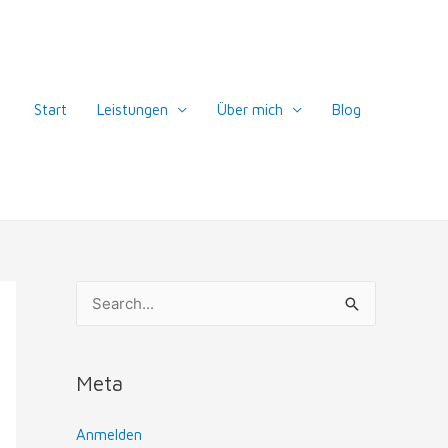
Start
Leistungen
Über mich
Blog
S
u
c
Meta
h
e
Anmelden