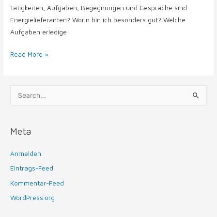
Tätigkeiten, Aufgaben, Begegnungen und Gespräche sind
Energielieferanten? Worin bin ich besonders gut? Welche
Aufgaben erledige
Read More »
S
u
c
Meta
h
e
Anmelden
n
Eintrags-Feed
n
Kommentar-Feed
a
WordPress.org
c
h