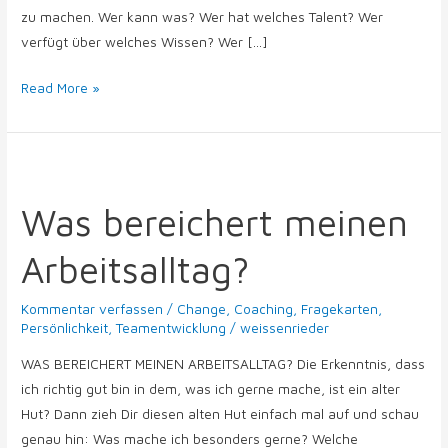
zu machen. Wer kann was? Wer hat welches Talent? Wer
verfügt über welches Wissen? Wer […]
Read More »
Was
bereichert
Was bereichert meinen
meinen
Arbeitsalltag?
Arbeitsalltag?
Kommentar verfassen
/
Change
,
Coaching
,
Fragekarten
,
Persönlichkeit
,
Teamentwicklung
/
weissenrieder
WAS BEREICHERT MEINEN ARBEITSALLTAG? Die Erkenntnis, dass
ich richtig gut bin in dem, was ich gerne mache, ist ein alter
Hut? Dann zieh Dir diesen alten Hut einfach mal auf und schau
genau hin: Was mache ich besonders gerne? Welche