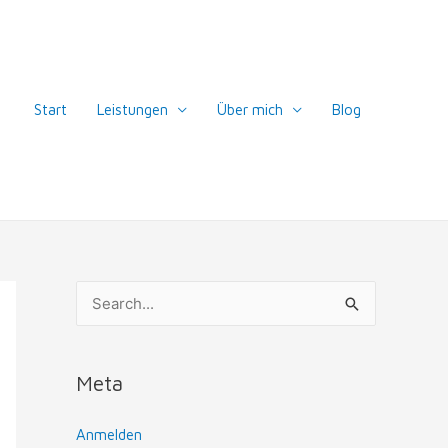
Start
Leistungen
Über mich
Blog
S
u
c
Meta
h
e
Anmelden