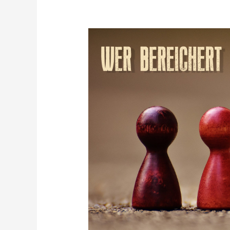
Wer
bereichert
meinen
Arbeitsalltag?